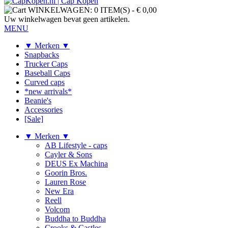
WINKELWAGEN:
0 ITEM(S)
-
€ 0,00
Uw winkelwagen bevat geen artikelen.
MENU
▼ Merken ▼
Snapbacks
Trucker Caps
Baseball Caps
Curved caps
*new arrivals*
Beanie's
Accessories
[Sale]
▼ Merken ▼
AB Lifestyle - caps
Cayler & Sons
DEUS Ex Machina
Goorin Bros.
Lauren Rose
New Era
Reell
Volcom
Buddha to Buddha
Crooks & Castles