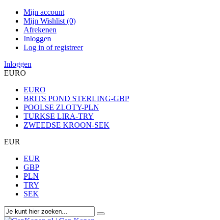
Mijn account
Mijn Wishlist (0)
Afrekenen
Inloggen
Log in of registreer
Inloggen
EURO
EURO
BRITS POND STERLING-GBP
POOLSE ZLOTY-PLN
TURKSE LIRA-TRY
ZWEEDSE KROON-SEK
EUR
EUR
GBP
PLN
TRY
SEK