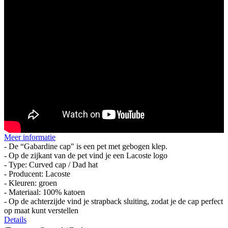
Meer informatie
- De “Gabardine cap" is een pet met gebogen klep.
- Op de zijkant van de pet vind je een Lacoste logo
- Type: Curved cap / Dad hat
- Producent: Lacoste
- Kleuren: groen
- Materiaal: 100% katoen
- Op de achterzijde vind je strapback sluiting, zodat je de cap perfect
op maat kunt verstellen
Details