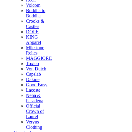
Volcom
Buddha to
Buddha
Crooks &
Castles
DOPE
KING
Apparel
Milestone
Relics
MAGGIORE
Toxico
Von Dutch
Capslab
Dakine
Good Busy
Lacoste
Nena &
Pasadena
Official
Crown of
Laurel
Veryus
Clothing