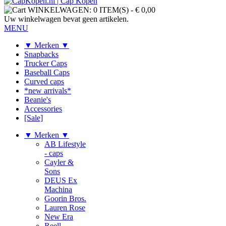
WINKELWAGEN:
0 ITEM(S)
-
€ 0,00
Uw winkelwagen bevat geen artikelen.
MENU
▼ Merken ▼
Snapbacks
Trucker Caps
Baseball Caps
Curved caps
*new arrivals*
Beanie's
Accessories
[Sale]
▼ Merken ▼
AB Lifestyle
- caps
Cayler &
Sons
DEUS Ex
Machina
Goorin Bros.
Lauren Rose
New Era
Reell