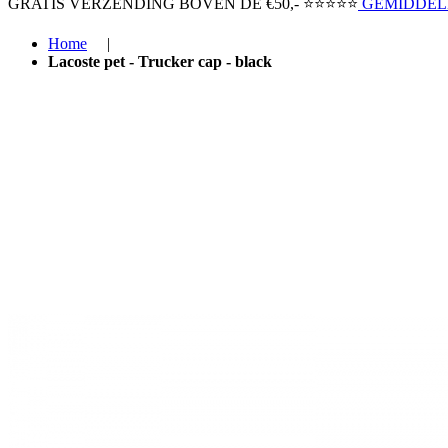
GRATIS VERZENDING BOVEN ​DE €50,-​
⭐⭐⭐⭐⭐
GEMIDDELD
Home
|
Lacoste pet - Trucker cap - black