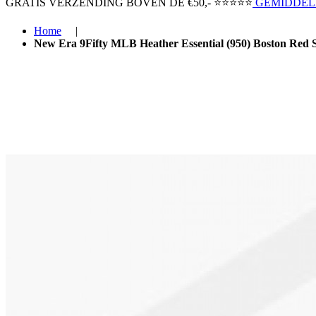
GRATIS VERZENDING BOVEN ​DE €50,-​
⭐⭐⭐⭐⭐
GEMIDDELD
Home
|
New Era 9Fifty MLB Heather Essential (950) Boston Red 