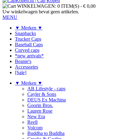
WINKELWAGEN:
0 ITEM(S)
-
€ 0,00
Uw winkelwagen bevat geen artikelen.
MENU
▼ Merken ▼
Snapbacks
Trucker Caps
Baseball Caps
Curved caps
*new arrivals*
Beanie's
Accessories
[Sale]
▼ Merken ▼
AB Lifestyle - caps
Cayler & Sons
DEUS Ex Machina
Goorin Bros.
Lauren Rose
New Era
Reell
Volcom
Buddha to Buddha
Crooks & Castles