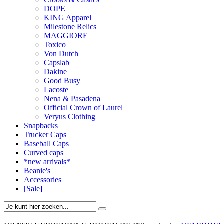
DOPE
KING Apparel
Milestone Relics
MAGGIORE
Toxico
Von Dutch
Capslab
Dakine
Good Busy
Lacoste
Nena & Pasadena
Official Crown of Laurel
Veryus Clothing
Snapbacks
Trucker Caps
Baseball Caps
Curved caps
*new arrivals*
Beanie's
Accessories
[Sale]