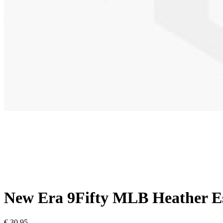
New Era 9Fifty MLB Heather Es
€ 30,95