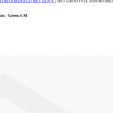
 BEOORDEELD MET EEN 9,7
HET GROOTSTE ASSORTIMEN
Sox - Green-S-M