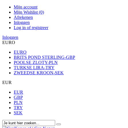
Mijn account
Mijn Wishlist (0)
Afrekenen
Inloggen
Log in of registreer
Inloggen
EURO
EURO
BRITS POND STERLING-GBP
POOLSE ZLOTY-PLN
TURKSE LIRA-TRY
ZWEEDSE KROON-SEK
EUR
EUR
GBP
PLN
TRY
SEK