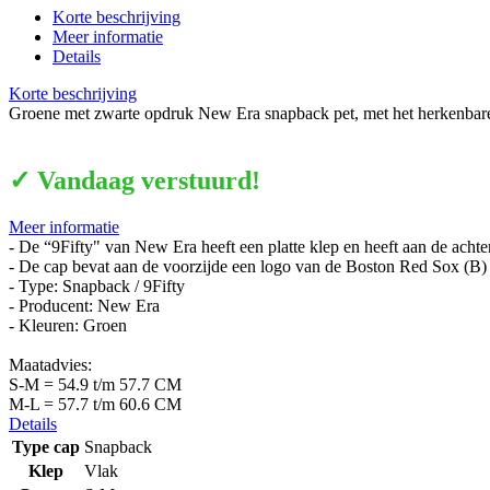
Korte beschrijving
Meer informatie
Details
Korte beschrijving
Groene met zwarte opdruk New Era snapback pet, met het herkenbar
✓ Vandaag verstuurd!
Meer informatie
- De “9Fifty" van New Era heeft een platte klep en heeft aan de achte
- De cap bevat aan de voorzijde een logo van de Boston Red Sox (B)
- Type: Snapback / 9Fifty
- Producent: New Era
- Kleuren: Groen
Maatadvies:
S-M = 54.9 t/m 57.7 CM
M-L = 57.7 t/m 60.6 CM
Details
Type cap
Snapback
Klep
Vlak