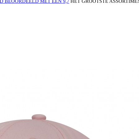
 BEOORDEELD MET EEN 9,7
HET GROOTSTE ASSORTIMEN