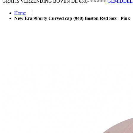
GRATIS VERZENDING BOVEN ​DE €50,-​
⭐⭐⭐⭐⭐
GEMIDDELD
Home
|
New Era 9Forty Curved cap (940) Boston Red Sox - Pink