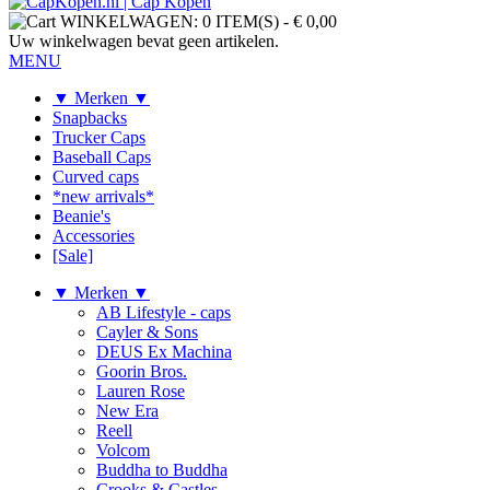
WINKELWAGEN:
0 ITEM(S)
-
€ 0,00
Uw winkelwagen bevat geen artikelen.
MENU
▼ Merken ▼
Snapbacks
Trucker Caps
Baseball Caps
Curved caps
*new arrivals*
Beanie's
Accessories
[Sale]
▼ Merken ▼
AB Lifestyle - caps
Cayler & Sons
DEUS Ex Machina
Goorin Bros.
Lauren Rose
New Era
Reell
Volcom
Buddha to Buddha
Crooks & Castles