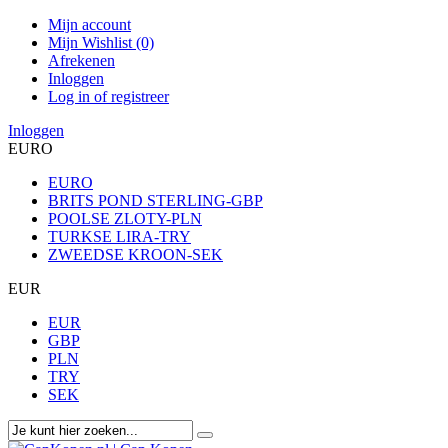
Mijn account
Mijn Wishlist (0)
Afrekenen
Inloggen
Log in of registreer
Inloggen
EURO
EURO
BRITS POND STERLING-GBP
POOLSE ZLOTY-PLN
TURKSE LIRA-TRY
ZWEEDSE KROON-SEK
EUR
EUR
GBP
PLN
TRY
SEK