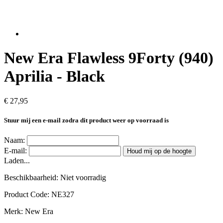
New Era Flawless 9Forty (940)
Aprilia - Black
€ 27,95
Stuur mij een e-mail zodra dit product weer op voorraad is
Naam:
E-mail:
Houd mij op de hoogte
Laden...
Beschikbaarheid:
Niet voorradig
Product Code:
NE327
Merk:
New Era