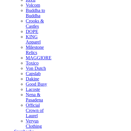
Volcom
Buddha to
Buddha
Crooks &
Castles
DOPE
KING
Apparel
Milestone
Relics
MAGGIORE
Toxico
Von Dutch
Capslab
Dakine
Good Busy
Lacoste
Nena &
Pasadena
Official
Crown of
Laurel
Veryus
Clothing