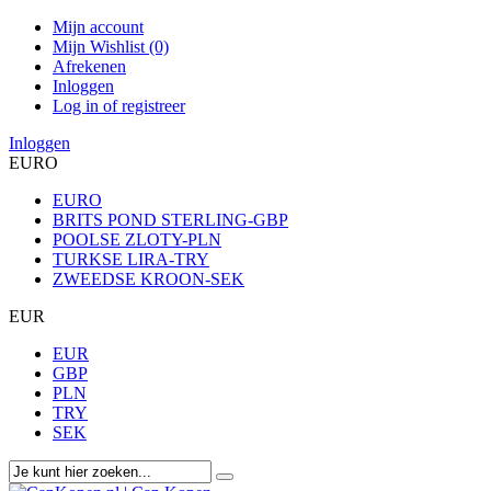
Mijn account
Mijn Wishlist (0)
Afrekenen
Inloggen
Log in of registreer
Inloggen
EURO
EURO
BRITS POND STERLING-GBP
POOLSE ZLOTY-PLN
TURKSE LIRA-TRY
ZWEEDSE KROON-SEK
EUR
EUR
GBP
PLN
TRY
SEK