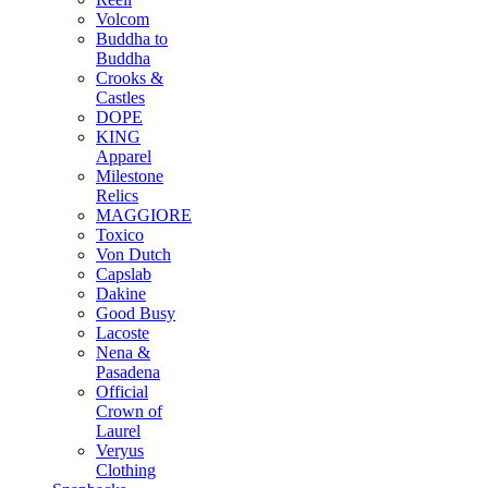
Volcom
Buddha to
Buddha
Crooks &
Castles
DOPE
KING
Apparel
Milestone
Relics
MAGGIORE
Toxico
Von Dutch
Capslab
Dakine
Good Busy
Lacoste
Nena &
Pasadena
Official
Crown of
Laurel
Veryus
Clothing