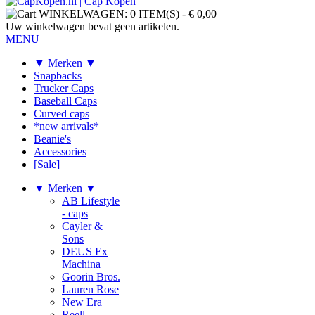
WINKELWAGEN:
0 ITEM(S)
-
€ 0,00
Uw winkelwagen bevat geen artikelen.
MENU
▼ Merken ▼
Snapbacks
Trucker Caps
Baseball Caps
Curved caps
*new arrivals*
Beanie's
Accessories
[Sale]
▼ Merken ▼
AB Lifestyle
- caps
Cayler &
Sons
DEUS Ex
Machina
Goorin Bros.
Lauren Rose
New Era
Reell