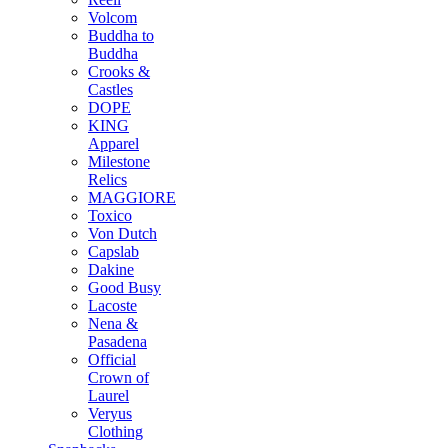
Volcom
Buddha to
Buddha
Crooks &
Castles
DOPE
KING
Apparel
Milestone
Relics
MAGGIORE
Toxico
Von Dutch
Capslab
Dakine
Good Busy
Lacoste
Nena &
Pasadena
Official
Crown of
Laurel
Veryus
Clothing