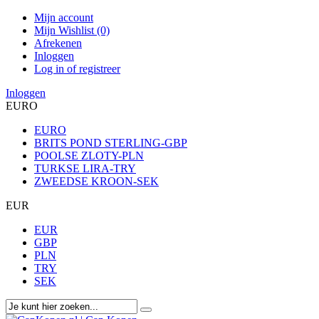
Mijn account
Mijn Wishlist (0)
Afrekenen
Inloggen
Log in of registreer
Inloggen
EURO
EURO
BRITS POND STERLING-GBP
POOLSE ZLOTY-PLN
TURKSE LIRA-TRY
ZWEEDSE KROON-SEK
EUR
EUR
GBP
PLN
TRY
SEK