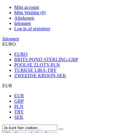
Mijn account
Mijn Wishlist (0)
Afrekenen
Inloggen
Log in of registreer
Inloggen
EURO
EURO
BRITS POND STERLING-GBP
POOLSE ZLOTY-PLN
TURKSE LIRA-TRY
ZWEEDSE KROON-SEK
EUR
EUR
GBP
PLN
TRY
SEK