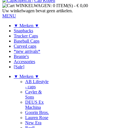
WINKELWAGEN:
0 ITEM(S)
-
€ 0,00
Uw winkelwagen bevat geen artikelen.
MENU
▼ Merken ▼
Snapbacks
Trucker Caps
Baseball Caps
Curved caps
*new arrivals*
Beanie's
Accessories
[Sale]
▼ Merken ▼
AB Lifestyle
- caps
Cayler &
Sons
DEUS Ex
Machina
Goorin Bros.
Lauren Rose
New Era
Reell