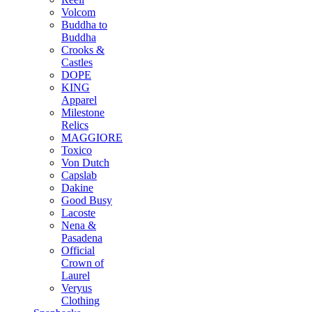
Volcom
Buddha to
Buddha
Crooks &
Castles
DOPE
KING
Apparel
Milestone
Relics
MAGGIORE
Toxico
Von Dutch
Capslab
Dakine
Good Busy
Lacoste
Nena &
Pasadena
Official
Crown of
Laurel
Veryus
Clothing